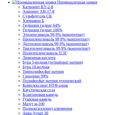
Промышленная химия
Катионит КУ-2-8
Анионит АВ-17-8
Сульфоуголь СК
Хлорамин Б
Гидразин гидрат 64%
Гидразин гидрат 100%
Этиленгликоль 99,9% (концентрат)
Пропиленгликоль 99,9% (концентрат)
Диэтиленгликоль 99,9% (концентрат)
Триэтиленгликоль 99,9% (концентрат)
Полиэтиленгликоль ПЭГ
Лимонная кислота
Бура 5-водная (тетраборат натрия)
Бура 10-водная
Триполифосфат натрия
Глицерин 99%
Полифосфат натрия технический
Комплексонат НТФ-цинк
Каустическая сода
Ксантановая камедь
Гуаровая камедь
Мазут м-100
Полиоксихлорид алюминия
Аква Аурат 30