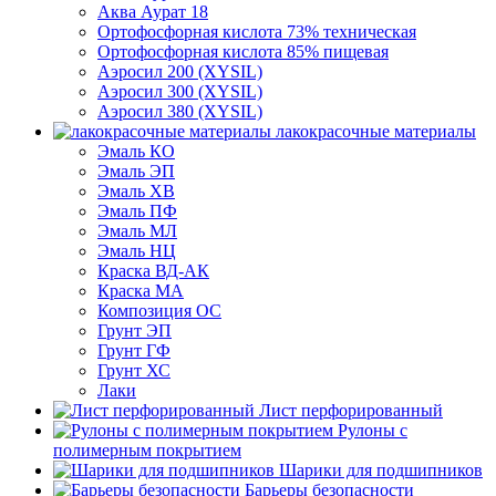
Аква Аурат 18
Ортофосфорная кислота 73% техническая
Ортофосфорная кислота 85% пищевая
Аэросил 200 (XYSIL)
Аэросил 300 (XYSIL)
Аэросил 380 (XYSIL)
лакокрасочные материалы
Эмаль КО
Эмаль ЭП
Эмаль ХВ
Эмаль ПФ
Эмаль МЛ
Эмаль НЦ
Краска ВД-АК
Краска МА
Композиция ОС
Грунт ЭП
Грунт ГФ
Грунт ХС
Лаки
Лист перфорированный
Рулоны с
полимерным покрытием
Шарики для подшипников
Барьеры безопасности