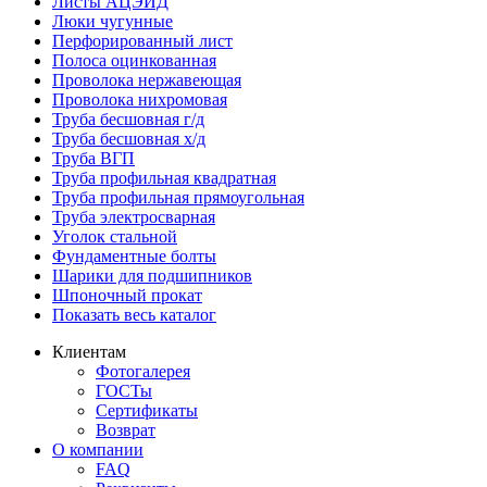
Листы АЦЭИД
Люки чугунные
Перфорированный лист
Полоса оцинкованная
Проволока нержавеющая
Проволока нихромовая
Труба бесшовная г/д
Труба бесшовная х/д
Труба ВГП
Труба профильная квадратная
Труба профильная прямоугольная
Труба электросварная
Уголок стальной
Фундаментные болты
Шарики для подшипников
Шпоночный прокат
Показать весь каталог
Клиентам
Фотогалерея
ГОСТы
Сертификаты
Возврат
О компании
FAQ