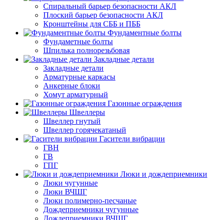
Спиральный барьер безопасности АКЛ
Плоский барьер безопасности АКЛ
Кронштейны для СББ и ПББ
Фундаментные болты
Фундаметные болты
Шпилька полнорезьбовая
Закладные детали
Закладные детали
Арматурные каркасы
Анкерные блоки
Хомут арматурный
Газонные ограждения
Швеллеры
Швеллер гнутый
Швеллер горячекатаный
Гасители вибрации
ГВН
ГВ
ГПГ
Люки и дождеприемники
Люки чугунные
Люки ВЧШГ
Люки полимерно-песчаные
Дождеприемники чугунные
Дождеприемники ВЧШГ